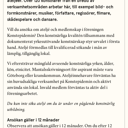
ateljéer. Över 120 konstnärer från en bredd av
verksamhetsområden arbetar här, till exempel bild- och
formkonstnärer, musiker, författare, regissörer, filmare,
skådespelare och dansare.
Vill du ansöka om ateljé och medlemskap i föreningen
Konstepidemin? Den konstnärliga kvalitén tillsammans med
dokumenterat yrkesutövande konstnärskap styr urvalet i första
hand. Ateljé förmedlas till kvalificerad sökande i mån av
lämplig, tillgänglig lokal.
Vi eftersträvar mångfald avseende konstnärliga yrken, ålder,
kön, etnicitet. Mantalsskrivningsort för aspirant måste vara
Göteborg eller kranskommun. Ateljéinnehavare förväntas ha
sin huvudsakliga verksamhet på Konstepidemin och aktivt
använda sin lokal. Invald medlem förväntas ta aktiv del i
föreningsarbetet.
Du kan inte söka ateljé om du är under en pågående konstnärlig
utbildning.
Ansökan gäller i 12 månader
Observera att ansökan gäller i 12 månader. Om du efter 12