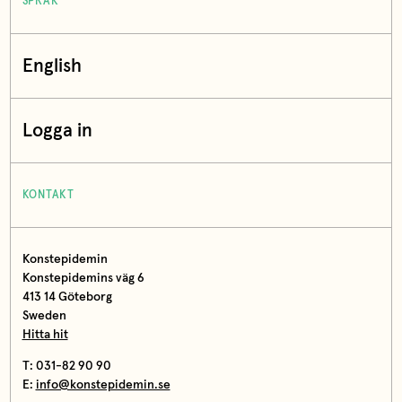
SPRÅK
English
Logga in
KONTAKT
Konstepidemin
Konstepidemins väg 6
413 14 Göteborg
Sweden
Hitta hit
T: 031-82 90 90
E:
info@konstepidemin.se