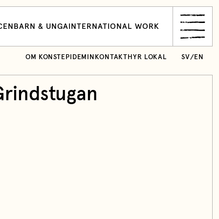
CEN
BARN & UNGA
INTERNATIONAL WORK
OM KONSTEPIDEMIN
KONTAKT
HYR LOKAL
SV
/
EN
Grindstugan