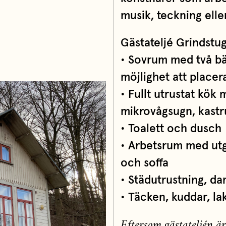
musik, teckning eller
Gästateljé Grindstu
• Sovrum med två b
möjlighet att placera
• Fullt utrustat kök m
mikrovågsugn, kastr
• Toalett och dusch
• Arbetsrum med utgå
och soffa
• Städutrustning, 
• Täcken, kuddar, l
Eftersom gästateljén är