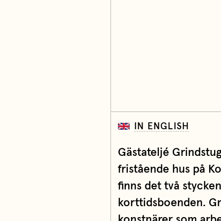
IN ENGLISH
Gästateljé Grindstug
fristående hus på K
finns det två stycke
korttidsboenden. Gr
konstnärer som arbet