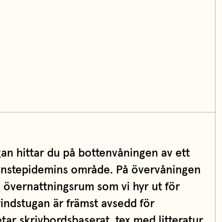
an hittar du på bottenvåningen av ett
onstepidemins område. På övervåningen
n övernattningsrum som vi hyr ut för
indstugan är främst avsedd för
ar skrivbordsbaserat, tex med litteratur,