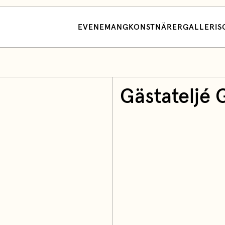
EVENEMANG
KONSTNÄRER
GALLERI
S
Gästateljé 