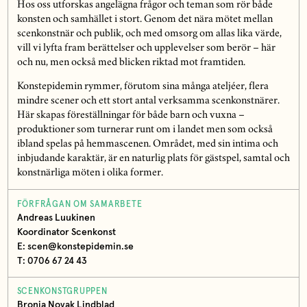
Hos oss utforskas angelägna frågor och teman som rör både
konsten och samhället i stort. Genom det nära mötet mellan
scenkonstnär och publik, och med omsorg om allas lika värde,
vill vi lyfta fram berättelser och upplevelser som berör – här
och nu, men också med blicken riktad mot framtiden.
Konstepidemin rymmer, förutom sina många ateljéer, flera
mindre scener och ett stort antal verksamma scenkonstnärer.
Här skapas föreställningar för både barn och vuxna –
produktioner som turnerar runt om i landet men som också
ibland spelas på hemmascenen. Området, med sin intima och
inbjudande karaktär, är en naturlig plats för gästspel, samtal och
konstnärliga möten i olika former.
FÖRFRÅGAN OM SAMARBETE
Andreas Luukinen
Koordinator Scenkonst
E: scen@konstepidemin.se
T: 0706 67 24 43
SCENKONSTGRUPPEN
Bronja Novak Lindblad