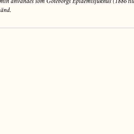
min användes som Göteborgs Epidemisjukhus (1886 till
känd.