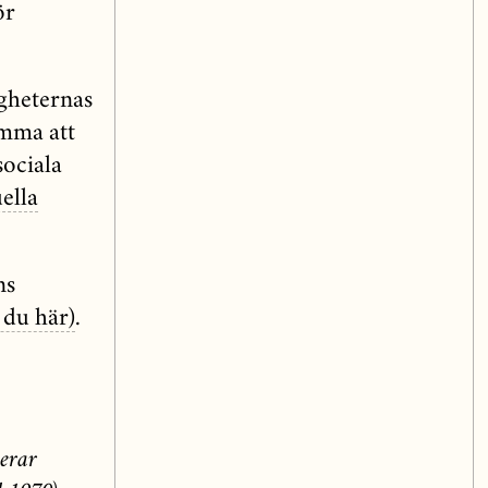
ör
igheternas
omma att
ociala
ella
ns
 du här)
.
serar