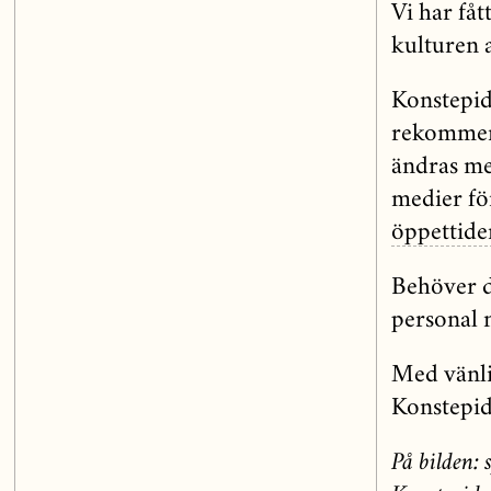
Vi har fåt
kulturen 
Konstepid
rekommend
ändras me
medier fö
öppettider
Behöver 
personal n
Med vänli
Konstepi
På bilden: