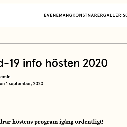
EVENEMANG
KONSTNÄRER
GALLERI
S
d-19 info hösten 2020
demin
den 1 september, 2020
drar höstens program igång ordentligt!