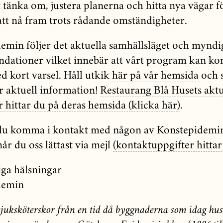
t tänka om, justera planerna och hitta nya vägar f
att nå fram trots rådande omständigheter.
emin följer det aktuella samhällsläget och mynd
ationer vilket innebär att vårt program kan k
d kort varsel. Håll utkik
här på vår hemsida
och s
r aktuell information!
Restaurang Blå Husets aktu
 hittar du på deras hemsida (klicka här)
.
du komma i kontakt med någon av Konstepidemi
år du oss lättast via mejl
(kontaktuppgifter hittar
ga hälsningar
demin
 sjuksköterskor från en tid då byggnaderna som idag hu