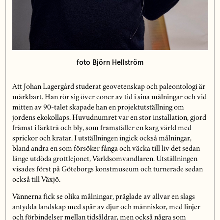
foto Björn Hellström
Att Johan Lagergård studerat geovetenskap och paleontologi är
märkbart. Han rör sig över eoner av tid i sina målningar och vid
mitten av 90-talet skapade han en projektutställning om
jordens ekokollaps. Huvudnumret var en stor installation, gjord
främst i lärkträ och bly, som framställer en karg värld med
sprickor och kratar. I utställningen ingick också målningar,
bland andra en som försöker fånga och väcka till liv det sedan
länge utdöda grottlejonet, Världsomvandlaren. Utställningen
visades först på Göteborgs konstmuseum och turnerade sedan
också till Växjö.
Vännerna fick se olika målningar, präglade av allvar en slags
antydda landskap med spår av djur och människor, med linjer
och förbindelser mellan tidsåldrar, men också några som