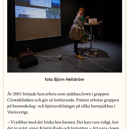
foto Björn Hellström
År 2001 började hon arbeta som sjukhusclown i gruppen
Clownkliniken och gör så fortfarande. Främst arbetar gruppen
på barnonkolog- och hjärtavdelningar på olika barnsjukhus i
Västsverige.
– Vi jobbar med det friska hos barnen. Det kan vara roligt, fast
det är svårt, säger Kristin Rode och fortsätter – Att vara clown