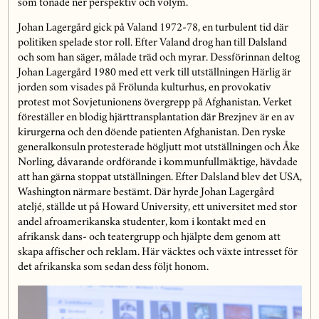
som tonade ner perspektiv och volym.
Johan Lagergård gick på Valand 1972-78, en turbulent tid där
politiken spelade stor roll. Efter Valand drog han till Dalsland
och som han säger, målade träd och myrar. Dessförinnan deltog
Johan Lagergård 1980 med ett verk till utställningen Härlig är
jorden som visades på Frölunda kulturhus, en provokativ
protest mot Sovjetunionens övergrepp på Afghanistan. Verket
föreställer en blodig hjärttransplantation där Brezjnev är en av
kirurgerna och den döende patienten Afghanistan. Den ryske
generalkonsuln protesterade högljutt mot utställningen och Åke
Norling, dåvarande ordförande i kommunfullmäktige, hävdade
att han gärna stoppat utställningen. Efter Dalsland blev det USA,
Washington närmare bestämt. Där hyrde Johan Lagergård
ateljé, ställde ut på Howard University, ett universitet med stor
andel afroamerikanska studenter, kom i kontakt med en
afrikansk dans- och teatergrupp och hjälpte dem genom att
skapa affischer och reklam. Här väcktes och växte intresset för
det afrikanska som sedan dess följt honom.