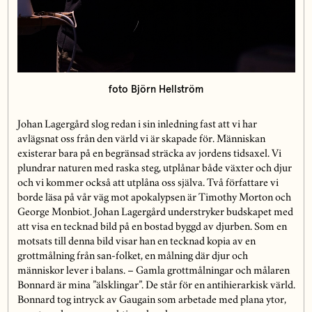
foto Björn Hellström
Johan Lagergård slog redan i sin inledning fast att vi har
avlägsnat oss från den värld vi är skapade för. Människan
existerar bara på en begränsad sträcka av jordens tidsaxel. Vi
plundrar naturen med raska steg, utplånar både växter och djur
och vi kommer också att utplåna oss själva. Två författare vi
borde läsa på vår väg mot apokalypsen är Timothy Morton och
George Monbiot. Johan Lagergård understryker budskapet med
att visa en tecknad bild på en bostad byggd av djurben. Som en
motsats till denna bild visar han en tecknad kopia av en
grottmålning från san-folket, en målning där djur och
människor lever i balans. – Gamla grottmålningar och målaren
Bonnard är mina ”älsklingar”. De står för en antihierarkisk värld.
Bonnard tog intryck av Gaugain som arbetade med plana ytor,