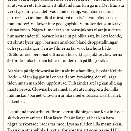
är att vara i ett tillstånd, ett tillstånd man kan gå in i. Det främsta
verktyget är lyssnadet: Vad händer i mig, vad händer i min
partner – vi jobbar alltid minst två och två – vad händer i de
man möter? Vi tänker inte pedagogiskt. Vi möter det som krävs
i situationen. Några filmer från ett barnsjukhus visar just detta,
hur närmandet till barnen kan se ut på olika sätt, hur ett leende,
ett skratt lyser upp i barnens ansikten bland droppställningar
och syrgasslangar. I en av filmerna får vi också höra både
föräldrar och personal vittna om hur viktiga sjukhusclownerna
är för de sjuka barnen både i stunden och på längre sikt.
Att sätta på sig clownnäsa är en aktivisthandling, hävdar Kristin
Rode. – Man/jag går in i en värld som fyraåring, det vill säga
tiden innan man blev uppfostrad. Tillståndet är: Jag kan allt, jag
måste prova. Clownarbetet innebär att återintegrera den lilla
människan/barnet. Clownen är lika med entusiasm, sårbarhet,
nakenhet.
I samband med arbetet för masterutbildningen har Kristin Rode
skrivit ett manifest. Hon läser. Det är långt, så här kan bara
några nerkortade rader tas med: Lyssna till den lilla människan.
Ta risken att snubbla. Livet är för kort för att gömma sig. Håll