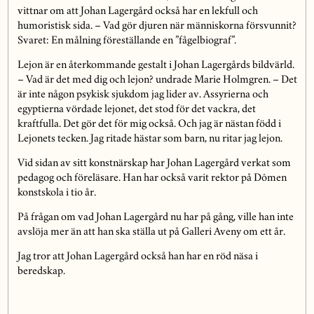
vittnar om att Johan Lagergård också har en lekfull och
humoristisk sida. – Vad gör djuren när människorna försvunnit?
Svaret: En målning föreställande en ”fågelbiograf”.
Lejon är en återkommande gestalt i Johan Lagergårds bildvärld.
– Vad är det med dig och lejon? undrade Marie Holmgren. – Det
är inte någon psykisk sjukdom jag lider av. Assyrierna och
egyptierna vördade lejonet, det stod för det vackra, det
kraftfulla. Det gör det för mig också. Och jag är nästan född i
Lejonets tecken. Jag ritade hästar som barn, nu ritar jag lejon.
Vid sidan av sitt konstnärskap har Johan Lagergård verkat som
pedagog och föreläsare. Han har också varit rektor på Dômen
konstskola i tio år.
På frågan om vad Johan Lagergård nu har på gång, ville han inte
avslöja mer än att han ska ställa ut på Galleri Aveny om ett år.
Jag tror att Johan Lagergård också han har en röd näsa i
beredskap.