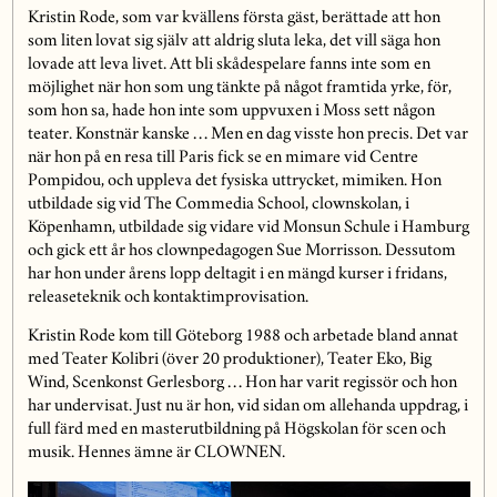
Kristin Rode, som var kvällens första gäst, berättade att hon
som liten lovat sig själv att aldrig sluta leka, det vill säga hon
lovade att leva livet. Att bli skådespelare fanns inte som en
möjlighet när hon som ung tänkte på något framtida yrke, för,
som hon sa, hade hon inte som uppvuxen i Moss sett någon
teater. Konstnär kanske … Men en dag visste hon precis. Det var
när hon på en resa till Paris fick se en mimare vid Centre
Pompidou, och uppleva det fysiska uttrycket, mimiken. Hon
utbildade sig vid The Commedia School, clownskolan, i
Köpenhamn, utbildade sig vidare vid Monsun Schule i Hamburg
och gick ett år hos clownpedagogen Sue Morrisson. Dessutom
har hon under årens lopp deltagit i en mängd kurser i fridans,
releaseteknik och kontaktimprovisation.
Kristin Rode kom till Göteborg 1988 och arbetade bland annat
med Teater Kolibri (över 20 produktioner), Teater Eko, Big
Wind, Scenkonst Gerlesborg … Hon har varit regissör och hon
har undervisat. Just nu är hon, vid sidan om allehanda uppdrag, i
full färd med en masterutbildning på Högskolan för scen och
musik. Hennes ämne är CLOWNEN.