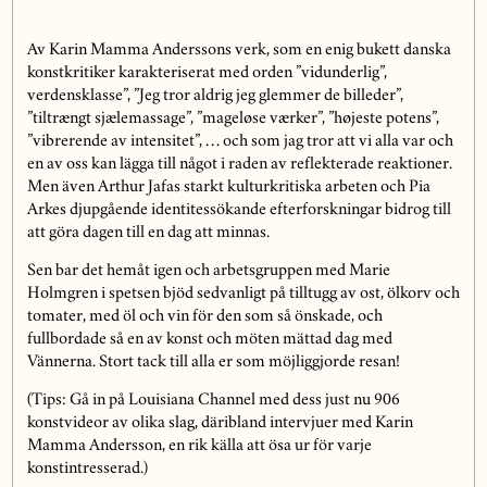
Av Karin Mamma Anderssons verk, som en enig bukett danska
konstkritiker karakteriserat med orden ”vidunderlig”,
verdensklasse”, ”Jeg tror aldrig jeg glemmer de billeder”,
”tiltrængt sjælemassage”, ”mageløse værker”, ”højeste potens”,
”vibrerende av intensitet”, … och som jag tror att vi alla var och
en av oss kan lägga till något i raden av reflekterade reaktioner.
Men även Arthur Jafas starkt kulturkritiska arbeten och Pia
Arkes djupgående identitessökande efterforskningar bidrog till
att göra dagen till en dag att minnas.
Sen bar det hemåt igen och arbetsgruppen med Marie
Holmgren i spetsen bjöd sedvanligt på tilltugg av ost, ölkorv och
tomater, med öl och vin för den som så önskade, och
fullbordade så en av konst och möten mättad dag med
Vännerna. Stort tack till alla er som möjliggjorde resan!
(Tips: Gå in på Louisiana Channel med dess just nu 906
konstvideor av olika slag, däribland intervjuer med Karin
Mamma Andersson, en rik källa att ösa ur för varje
konstintresserad.)