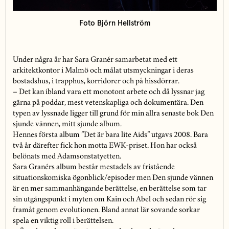
Foto Björn Hellström
Under några år har Sara Granér samarbetat med ett
arkitektkontor i Malmö och målat utsmyckningar i deras
bostadshus, i trapphus, korridorer och på hissdörrar.
– Det kan ibland vara ett monotont arbete och då lyssnar jag
gärna på poddar, mest vetenskapliga och dokumentära. Den
typen av lyssnade ligger till grund för min allra senaste bok Den
sjunde vännen, mitt sjunde album.
Hennes första album ”Det är bara lite Aids” utgavs 2008. Bara
två år därefter fick hon motta EWK-priset. Hon har också
belönats med Adamsonstatyetten.
Sara Granérs album består mestadels av fristående
situationskomiska ögonblick/episoder men Den sjunde vännen
är en mer sammanhängande berättelse, en berättelse som tar
sin utgångspunkt i myten om Kain och Abel och sedan rör sig
framåt genom evolutionen. Bland annat lär sovande sorkar
spela en viktig roll i berättelsen.