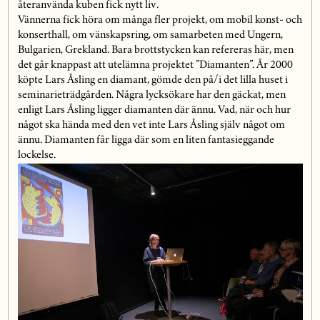
återanvända kuben fick nytt liv.
Vännerna fick höra om många fler projekt, om mobil konst- och
konserthall, om vänskapsring, om samarbeten med Ungern,
Bulgarien, Grekland. Bara brottstycken kan refereras här, men
det går knappast att utelämna projektet ”Diamanten”. År 2000
köpte Lars Åsling en diamant, gömde den på/i det lilla huset i
seminarieträdgården. Några lycksökare har den gäckat, men
enligt Lars Åsling ligger diamanten där ännu. Vad, när och hur
något ska hända med den vet inte Lars Åsling själv något om
ännu. Diamanten får ligga där som en liten fantasieggande
lockelse.