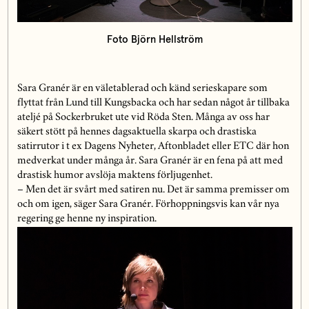
Foto Björn Hellström
Sara Granér är en väletablerad och känd serieskapare som
flyttat från Lund till Kungsbacka och har sedan något år tillbaka
ateljé på Sockerbruket ute vid Röda Sten. Många av oss har
säkert stött på hennes dagsaktuella skarpa och drastiska
satirrutor i t ex Dagens Nyheter, Aftonbladet eller ETC där hon
medverkat under många år. Sara Granér är en fena på att med
drastisk humor avslöja maktens förljugenhet.
– Men det är svårt med satiren nu. Det är samma premisser om
och om igen, säger Sara Granér. Förhoppningsvis kan vår nya
regering ge henne ny inspiration.