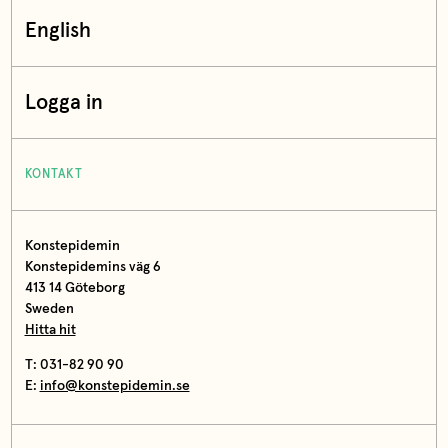
English
Logga in
KONTAKT
Konstepidemin
Konstepidemins väg 6
413 14 Göteborg
Sweden
Hitta hit
T: 031-82 90 90
E:
info@konstepidemin.se