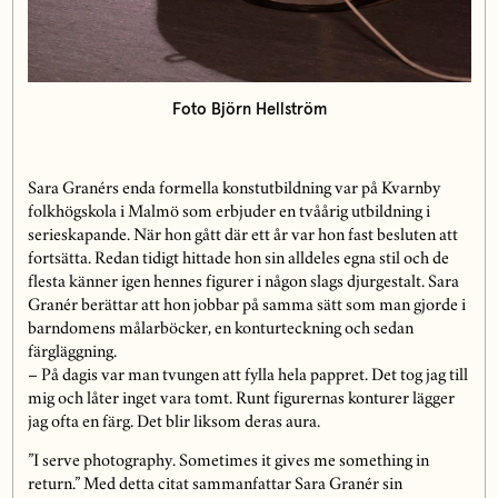
Foto Björn Hellström
Sara Granérs enda formella konstutbildning var på Kvarnby
folkhögskola i Malmö som erbjuder en tvåårig utbildning i
serieskapande. När hon gått där ett år var hon fast besluten att
fortsätta. Redan tidigt hittade hon sin alldeles egna stil och de
flesta känner igen hennes figurer i någon slags djurgestalt. Sara
Granér berättar att hon jobbar på samma sätt som man gjorde i
barndomens målarböcker, en konturteckning och sedan
färgläggning.
– På dagis var man tvungen att fylla hela pappret. Det tog jag till
mig och låter inget vara tomt. Runt figurernas konturer lägger
jag ofta en färg. Det blir liksom deras aura.
”I serve photography. Sometimes it gives me something in
return.” Med detta citat sammanfattar Sara Granér sin