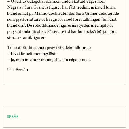
– Överhuvudtaget är sömnen underskattad, säger hon.
Några av Sara Granérs figurer har fått tredimensionell form,
bland annat på Malmö dockteater där Sara Granér debuterade
som pjäsförfattare och regissör med föreställningen ”En idiot
bland oss”. De robotliknande figurerna styrdes med hjälp av
playstationkontroller. På senare tid har hon också börjat göra
stora keramikfigurer.
Till sist: Ett litet smakprov från debutalbumet:
– Livet är helt meningslöst.
– Ja, men inte mer meningslöst än något annat.
Ulla Forsén
SPRÅK