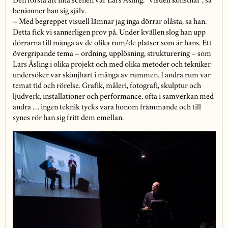
Den första att inta scenen var Lars Åsling. ”Visuell konstnär”, så
benämner han sig själv.
– Med begreppet visuell lämnar jag inga dörrar olåsta, sa han.
Detta fick vi sannerligen prov på. Under kvällen slog han upp
dörrarna till många av de olika rum/de platser som är hans. Ett
övergripande tema – ordning, upplösning, strukturering – som
Lars Åsling i olika projekt och med olika metoder och tekniker
undersöker var skönjbart i många av rummen. I andra rum var
temat tid och rörelse. Grafik, måleri, fotografi, skulptur och
ljudverk, installationer och performance, ofta i samverkan med
andra … ingen teknik tycks vara honom främmande och till
synes rör han sig fritt dem emellan.