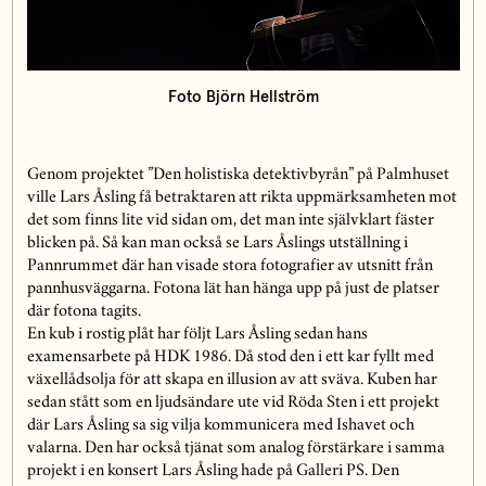
Foto Björn Hellström
Genom projektet ”Den holistiska detektivbyrån” på Palmhuset
ville Lars Åsling få betraktaren att rikta uppmärksamheten mot
det som finns lite vid sidan om, det man inte självklart fäster
blicken på. Så kan man också se Lars Åslings utställning i
Pannrummet där han visade stora fotografier av utsnitt från
pannhusväggarna. Fotona lät han hänga upp på just de platser
där fotona tagits.
En kub i rostig plåt har följt Lars Åsling sedan hans
examensarbete på HDK 1986. Då stod den i ett kar fyllt med
växellådsolja för att skapa en illusion av att sväva. Kuben har
sedan stått som en ljudsändare ute vid Röda Sten i ett projekt
där Lars Åsling sa sig vilja kommunicera med Ishavet och
valarna. Den har också tjänat som analog förstärkare i samma
projekt i en konsert Lars Åsling hade på Galleri PS. Den