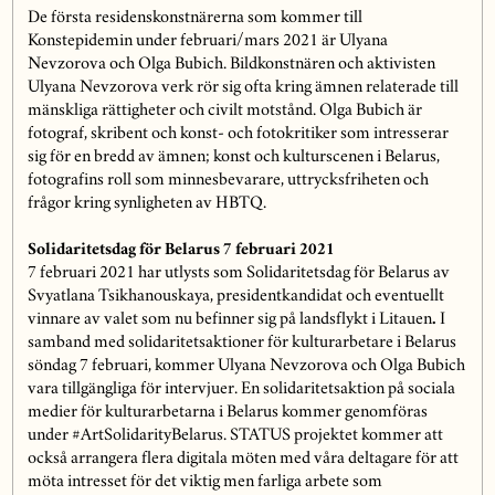
De första residenskonstnärerna som kommer till
Konstepidemin under februari/mars 2021 är Ulyana
Nevzorova och Olga Bubich. Bildkonstnären och aktivisten
Ulyana Nevzorova verk rör sig ofta kring ämnen relaterade till
mänskliga rättigheter och civilt motstånd. Olga Bubich är
fotograf, skribent och konst- och fotokritiker som intresserar
sig för en bredd av ämnen; konst och kulturscenen i Belarus,
fotografins roll som minnesbevarare, uttrycksfriheten och
frågor kring synligheten av HBTQ.
Solidaritetsdag för Belarus 7 februari 2021
7 februari 2021 har utlysts som Solidaritetsdag för Belarus av
Svyatlana Tsikhanouskaya, presidentkandidat och eventuellt
vinnare av valet som nu befinner sig på landsflykt i Litauen
.
I
samband med solidaritetsaktioner för kulturarbetare i Belarus
söndag 7 februari, kommer Ulyana Nevzorova och Olga Bubich
vara tillgängliga för intervjuer. En solidaritetsaktion på sociala
medier för kulturarbetarna i Belarus kommer genomföras
under #ArtSolidarityBelarus. STATUS projektet kommer att
också arrangera flera digitala möten med våra deltagare för att
möta intresset för det viktig men farliga arbete som