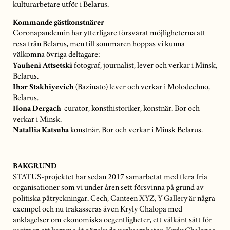
kulturarbetare utför i Belarus.
Kommande gästkonstnärer
Coronapandemin har ytterligare försvårat möjligheterna att
resa från Belarus, men till sommaren hoppas vi kunna
välkomna övriga deltagare:
Yauheni Attsetski
fotograf, journalist, lever och verkar i Minsk,
Belarus.
Ihar Stakhiyevich
(Bazinato) lever och verkar i Molodechno,
Belarus.
Ilona Dergach
curator, konsthistoriker, konstnär. Bor och
verkar i Minsk.
Natallia Katsuba
konstnär. Bor och verkar i Minsk Belarus.
BAKGRUND
STATUS-projektet har sedan 2017 samarbetat med flera fria
organisationer som vi under åren sett försvinna på grund av
politiska påtryckningar. Cech, Canteen XYZ, Y Gallery är några
exempel och nu trakasseras även Kryly Chalopa med
anklagelser om ekonomiska oegentligheter, ett välkänt sätt för