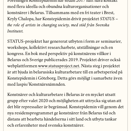
Föreningen Konstepidemin har sedan 2017 haft nära kontakt
med flera ideella och obundna kulturorganisationer och
konstnärer i Belarus. Tillsammans med en fri teater i Brest,
Kryly Chalopa, har Konstepidemin drivit projektet
STATUS –
the role of artists in changing society, med stöd från Svenska
Institutet.
STATUS-projektet har genererat utbyten i form av seminarier,
workshops, kollektivt researcharbete, utställningar och en
kongress. En bok med perspektiv på konstnärens villkor i
Belarus och Sverige publicerades 2019. Projektet driver också
webplattformen
www.statusproject.net
. Nästa steg i projektet
är att bjuda in belarusiska kulturarbetare till en arbetsperiod på
Konstepidemin i Göteborg. Detta görs möjligt i samarbete även
med Iaspis/Konstnärsnämnden.
Konstnärer och kulturarbetare i Belarus är en mycket utsatt
grupp efter valet 2020 och möjligheten att uttrycka sig utan att
det blir repressalier är begränsad. Konstepidemin vill genom det
nya residensprogrammet ge konstnärer från Belarus tid och
distans att bearbeta händelserna i sitt land och utbyta tankar
och erfarenheter med svenska konstnärer.