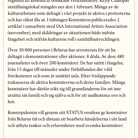
regimen att komma åt oönskade verksamheter. Kryly Chalopas
utställningslokal stängdes ner den 1 februari. Många av de
kulturarbetare som deltagit i vårt projekt är aktiva i protesterna
och har råkat illa ut. I tidningen Konstnären publicerades 2
artiklar i samarbete med IAA International Artists Association
(november), med skildringar av situationen både inifrån
fängelset och utifrån kulturens roll i samhällsutvecklingen.
Över 30 000 personer i Belarus har arresterats för att ha
deltagit i demonstrationer eller aktioner, 8 döda. Av dess 480
journalister och över 200 konstnärer. De har suttit i fängelse,
från 15 dagar till månader under förhållanden där våld
förekommer och som är sanitärt usla. Efter frisläppande
trakasseras de aktiva konstnärerna och deras familjer. Många
konstnärer har därför sökt sig till grannländerna för att inte
utsätta sin familj och sig själva och för att undkomma oro och
hot.
Konstepidemin vill genom sitt STATUS residens ge konstnärer
från Belarus tid och distans att bearbeta händelserna i sitt land
och utbyta tankar och erfarenheter med svenska konstnärer.