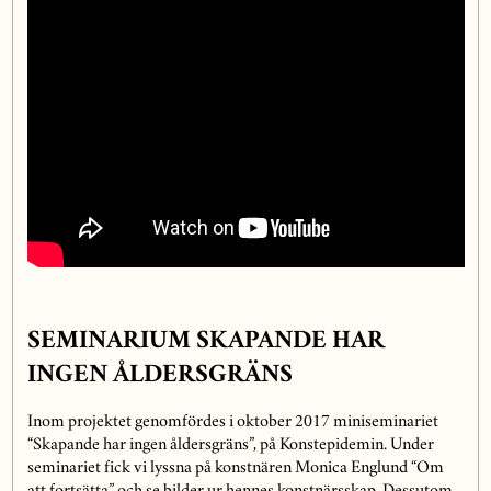
SEMINARIUM SKAPANDE HAR
INGEN ÅLDERSGRÄNS
Inom projektet genomfördes i oktober 2017 miniseminariet
“Skapande har ingen åldersgräns”, på Konstepidemin. Under
seminariet fick vi lyssna på konstnären Monica Englund “Om