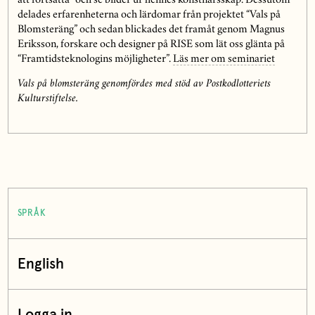
att fortsätta” och se bilder ur hennes konstnärsskap. Dessutom
delades erfarenheterna och lärdomar från projektet “Vals på
Blomsteräng” och sedan blickades det framåt genom Magnus
Eriksson, forskare och designer på RISE som lät oss glänta på
“Framtidsteknologins möjligheter”.
Läs mer om seminariet
Vals på blomsteräng genomfördes med stöd av Postkodlotteriets
Kulturstiftelse.
SPRÅK
English
Logga in