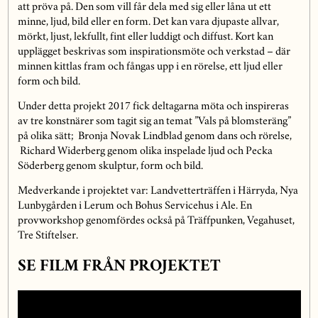
att pröva på. Den som vill får dela med sig eller låna ut ett
minne, ljud, bild eller en form. Det kan vara djupaste allvar,
mörkt, ljust, lekfullt, fint eller luddigt och diffust. Kort kan
upplägget beskrivas som inspirationsmöte och verkstad – där
minnen kittlas fram och fångas upp i en rörelse, ett ljud eller
form och bild.
Under detta projekt 2017 fick deltagarna möta och inspireras
av tre konstnärer som tagit sig an temat ”Vals på blomsteräng”
på olika sätt; Bronja Novak Lindblad genom dans och rörelse,
Richard Widerberg genom olika inspelade ljud och Pecka
Söderberg genom skulptur, form och bild.
Medverkande i projektet var: Landvetterträffen i Härryda, Nya
Lunbygården i Lerum och Bohus Servicehus i Ale. En
provworkshop genomfördes också på Träffpunken, Vegahuset,
Tre Stiftelser.
SE FILM FRÅN PROJEKTET