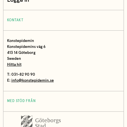
KONTAKT
Konstepidemin
Konstepidemins väg 6
413 14 Göteborg
Sweden
Hitta hit
T: 031-82 90 90
E:
info@konstepidemin.se
MED STÖD FRÅN