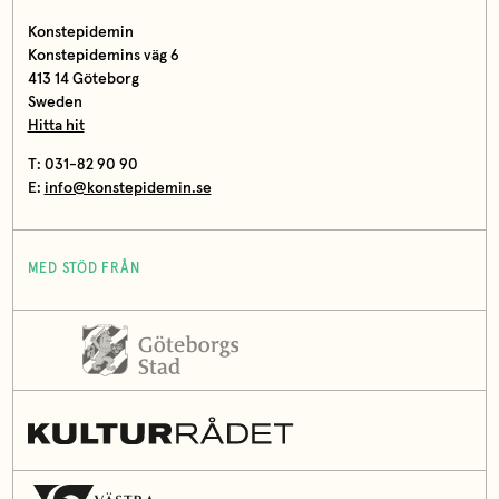
Konstepidemin
Konstepidemins väg 6
413 14 Göteborg
Sweden
Hitta hit
T: 031-82 90 90
E:
info@konstepidemin.se
MED STÖD FRÅN