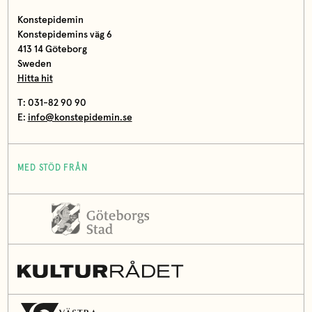
Konstepidemin
Konstepidemins väg 6
413 14 Göteborg
Sweden
Hitta hit
T: 031-82 90 90
E:
info@konstepidemin.se
MED STÖD FRÅN