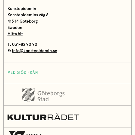
Konstepidemin
Konstepidemins väg 6
413 14 Göteborg
Sweden
Hitta hit
T: 031-82 90 90
E:
info@konstepidemin.se
MED STÖD FRÅN