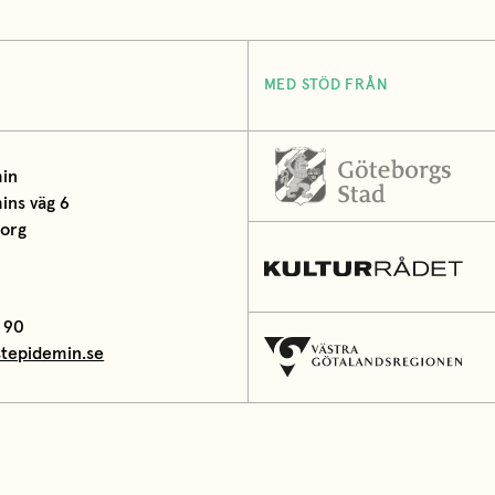
MED STÖD FRÅN
in
ns väg 6
borg
 90
tepidemin.se