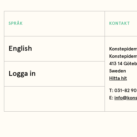
SPRÅK
KONTAKT
English
Konstepidem
Konstepidemi
413 14 Göte
Sweden
Logga in
Hitta hit
T: 031-82 90
E:
info@kons