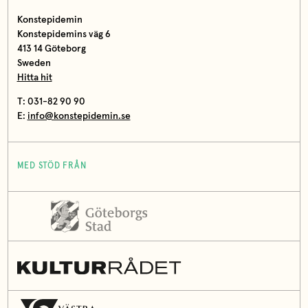
Konstepidemin
Konstepidemins väg 6
413 14 Göteborg
Sweden
Hitta hit
T: 031-82 90 90
E:
info@konstepidemin.se
MED STÖD FRÅN