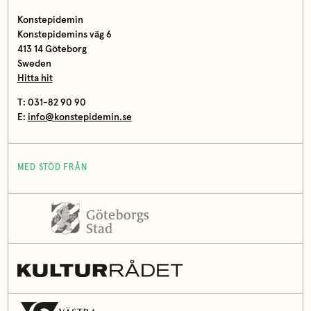
Konstepidemin
Konstepidemins väg 6
413 14 Göteborg
Sweden
Hitta hit
T: 031-82 90 90
E:
info@konstepidemin.se
MED STÖD FRÅN