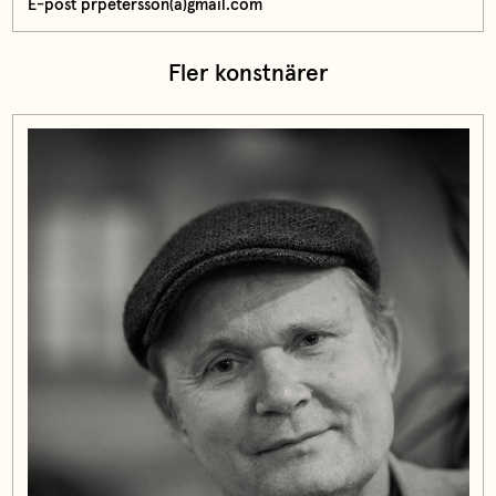
E-post prpetersson(a)gmail.com
Fler konstnärer