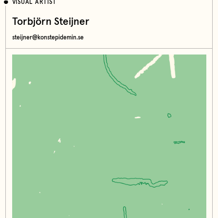
VISUAL ARTIST
Torbjörn Steijner
steijner@konstepidemin.se