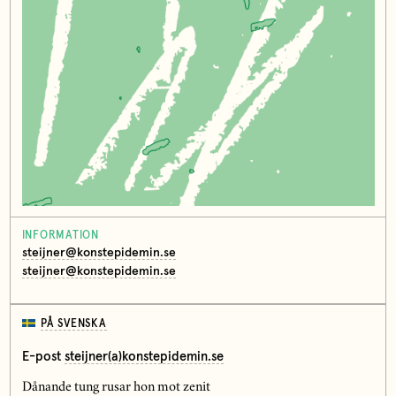
INFORMATION
steijner@konstepidemin.se
steijner@konstepidemin.se
PÅ SVENSKA
E-post
steijner(a)konstepidemin.se
Dånande tung rusar hon mot zenit