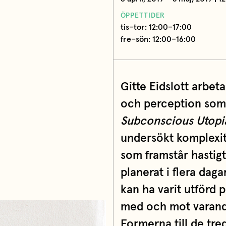
ÖPPETTIDER
tis–tor: 12:00–17:00
fre–sön: 12:00–16:00
Gitte Eidslott arbet
och perception som t
Subconscious Utopi
undersökt komplexite
som framstår hastigt
planerat i flera dag
kan ha varit utförd 
med och mot varandr
Formerna till de tr