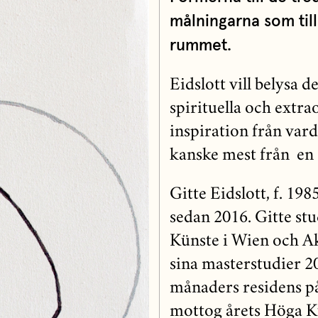
målningarna som til
rummet.
Eidslott vill belysa 
spirituella och extr
inspiration från var
kanske mest från en
Gitte Eidslott, f. 1
sedan 2016. Gitte s
Künste i Wien och A
sina masterstudier 2
månaders residens på 
mottog årets Höga Ku