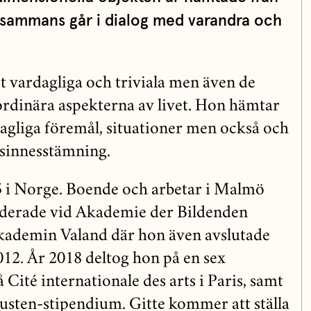
lsammans går i dialog med varandra och
det vardagliga och triviala men även de
aordinära aspekterna av livet. Hon hämtar
dagliga föremål, situationer men också och
 sinnesstämning.
985 i Norge. Boende och arbetar i Malmö
tuderade vid Akademie der Bildenden
kademin Valand där hon även avslutade
012. År 2018 deltog hon på en sex
Cité internationale des arts i Paris, samt
sten-stipendium. Gitte kommer att ställa