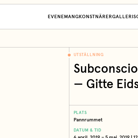
EVENEMANG
KONSTNÄRER
GALLERI
S
UTSTÄLLNING
Subconscio
— Gitte Eids
PLATS
Pannrummet
DATUM & TID
6 april, 2019 – 5 maj, 2019 | 1