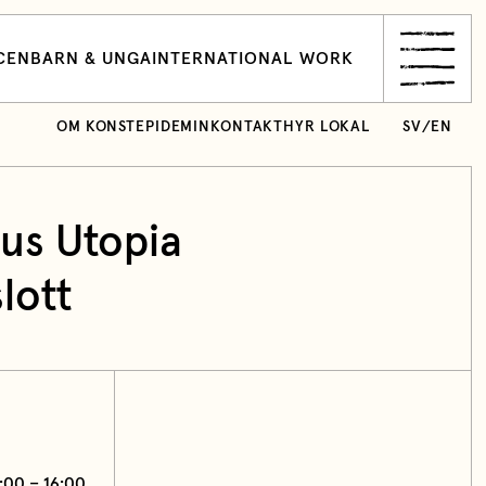
CEN
BARN & UNGA
INTERNATIONAL WORK
OM KONSTEPIDEMIN
KONTAKT
HYR LOKAL
SV
/
EN
us Utopia
lott
2:00 – 16:00