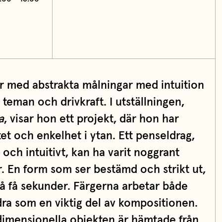
ar med abstrakta målningar med intuition
eman och drivkraft. I utställningen,
a
, visar hon ett projekt, där hon har
t och enkelhet i ytan. Ett penseldrag,
 och intuitivt, kan ha varit noggrant
ar. En form som ser bestämd och strikt ut,
på få sekunder. Färgerna arbetar både
a som en viktig del av kompositionen.
edimensionella objekten är hämtade från