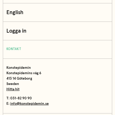
English
Logga in
KONTAKT
Konstepidemin
Konstepidemins väg 6
413 14 Göteborg
Sweden
Hitta hit
T: 031-82 90 90
E:
info@konstepidemin.se