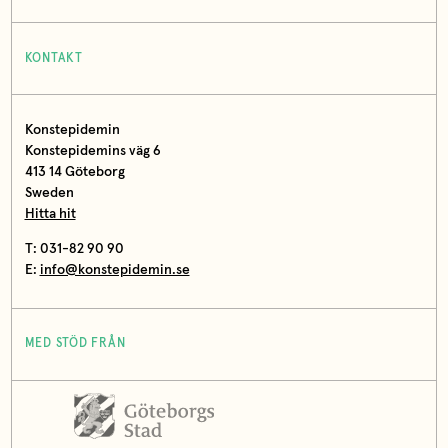
KONTAKT
Konstepidemin
Konstepidemins väg 6
413 14 Göteborg
Sweden
Hitta hit
T: 031-82 90 90
E:
info@konstepidemin.se
MED STÖD FRÅN