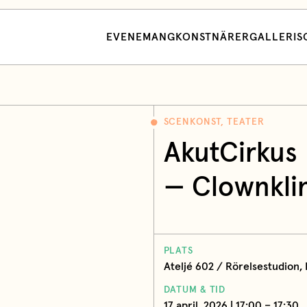
EVENEMANG
KONSTNÄRER
GALLERI
S
SCENKONST, TEATER
AkutCirkus
— Clownkli
PLATS
Ateljé 602 / Rörelsestudion,
DATUM & TID
17 april, 2026 | 17:00 – 17:30