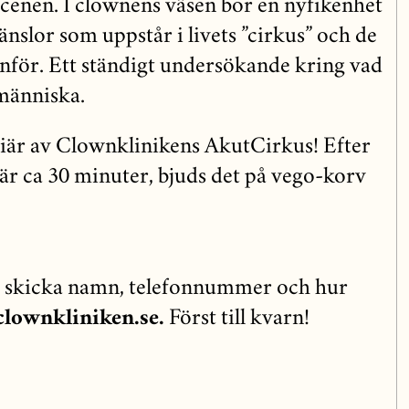
scenen. I clownens väsen bor en nyfikenhet
änslor som uppstår i livets ”cirkus” och de
inför. Ett ständigt undersökande kring vad
 människa.
r av Clownklinikens AkutCirkus! Efter
 är ca 30 minuter, bjuds det på vego-korv
 skicka namn, telefonnummer och hur
lownkliniken.se.
Först till kvarn!