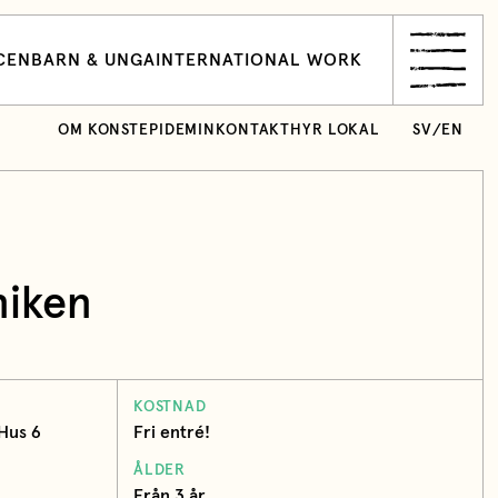
CEN
BARN & UNGA
INTERNATIONAL WORK
OM KONSTEPIDEMIN
KONTAKT
HYR LOKAL
SV
/
EN
niken
KOSTNAD
 Hus 6
Fri entré!
ÅLDER
Från 3 år