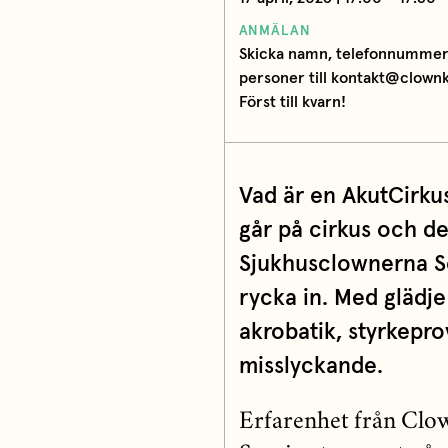
ANMÄLAN
Skicka namn, telefonnummer
personer till kontakt@clownk
Först till kvarn!
Vad är en AkutCirkus
går på cirkus och det
Sjukhusclownerna Sö
rycka in. Med glädj
akrobatik, styrkepro
misslyckande.
Erfarenhet från Clow