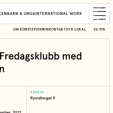
CEN
BARN & UNGA
INTERNATIONAL WORK
OM KONSTEPIDEMIN
KONTAKT
HYR LOKAL
SV
/
EN
é Fredagsklubb med
n
ADRESS
Rymdtorget 9
ember, 2022