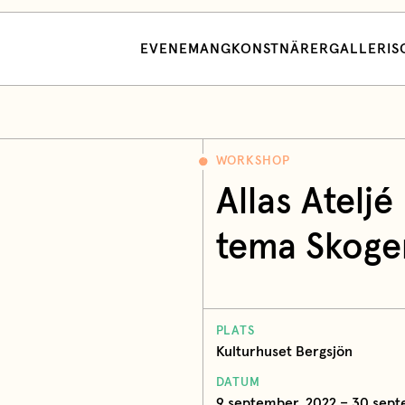
EVENEMANG
KONSTNÄRER
GALLERI
S
WORKSHOP
Allas Atelj
tema Skoge
PLATS
Kulturhuset Bergsjön
DATUM
9 september, 2022 – 30 sept