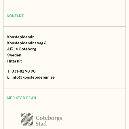
KONTAKT
Konstepidemin
Konstepidemins väg 6
413 14 Göteborg
Sweden
Hitta hit
T: 031-82 90 90
E:
info@konstepidemin.se
MED STÖD FRÅN