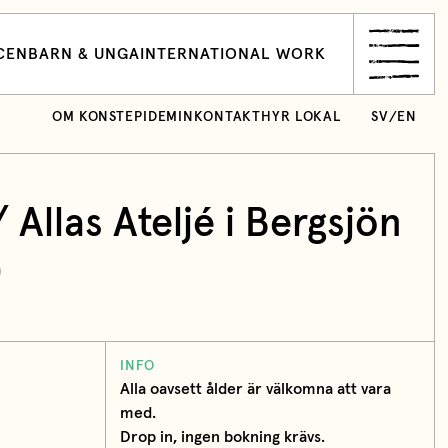
CEN
BARN & UNGA
INTERNATIONAL WORK
OM KONSTEPIDEMIN
KONTAKT
HYR LOKAL
SV
/
EN
 Allas Ateljé i Bergsjön
0
INFO
Alla oavsett ålder är välkomna att vara
med.
Drop in, ingen bokning krävs.