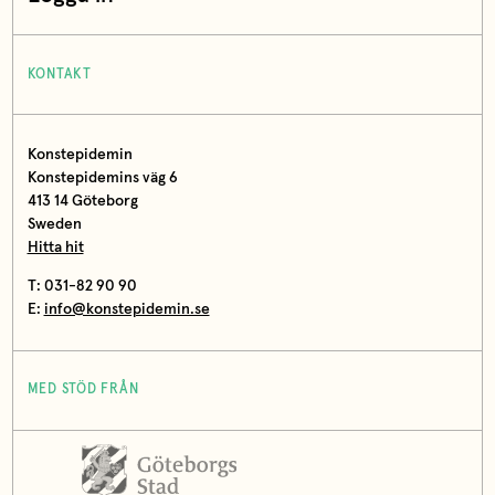
KONTAKT
Konstepidemin
Konstepidemins väg 6
413 14 Göteborg
Sweden
Hitta hit
T: 031-82 90 90
E:
info@konstepidemin.se
MED STÖD FRÅN