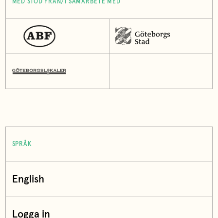
MED STÖD FRÅN/I SAMARBETE MED
SPRÅK
English
Logga in