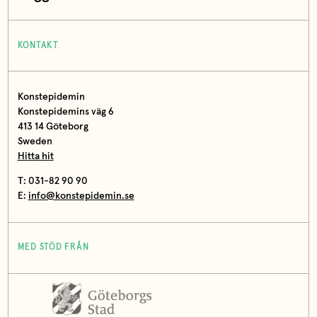
KONTAKT
Konstepidemin
Konstepidemins väg 6
413 14 Göteborg
Sweden
Hitta hit
T: 031-82 90 90
E:
info@konstepidemin.se
MED STÖD FRÅN