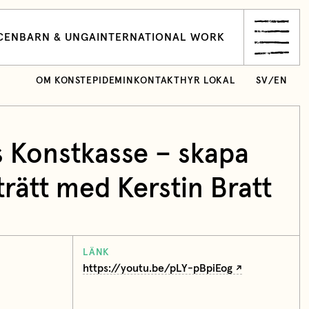
CEN
BARN & UNGA
INTERNATIONAL WORK
OM KONSTEPIDEMIN
KONTAKT
HYR LOKAL
SV
/
EN
és Konstkasse – skapa
trätt med Kerstin Bratt
LÄNK
https://youtu.be/pLY-pBpiEog