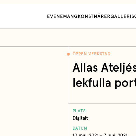
EVENEMANG
KONSTNÄRER
GALLERI
S
ÖPPEN VERKSTAD
Allas Atelj
lekfulla por
PLATS
Digitalt
DATUM
10 maj, 2021 – 7 juni, 2021