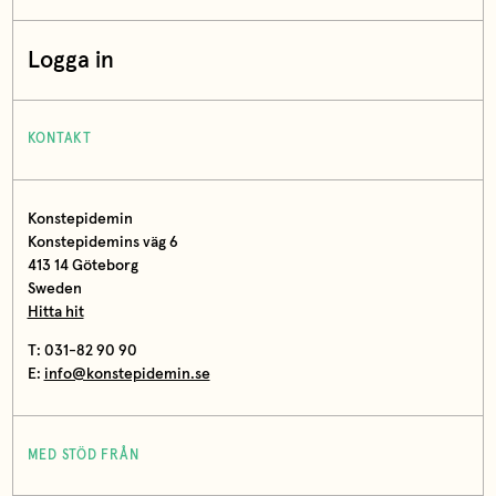
Logga in
KONTAKT
Konstepidemin
Konstepidemins väg 6
413 14 Göteborg
Sweden
Hitta hit
T: 031-82 90 90
E:
info@konstepidemin.se
MED STÖD FRÅN