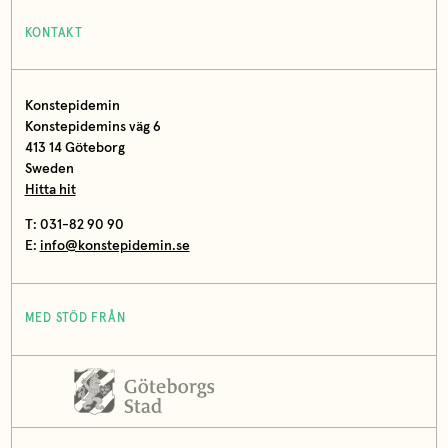
KONTAKT
Konstepidemin
Konstepidemins väg 6
413 14 Göteborg
Sweden
Hitta hit
T: 031-82 90 90
E:
info@konstepidemin.se
MED STÖD FRÅN