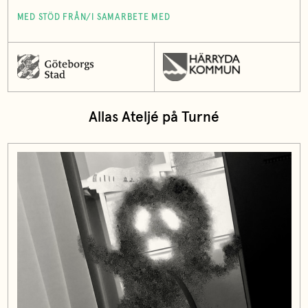
MED STÖD FRÅN/I SAMARBETE MED
Allas Ateljé på Turné