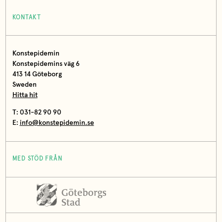
KONTAKT
Konstepidemin
Konstepidemins väg 6
413 14 Göteborg
Sweden
Hitta hit
T: 031-82 90 90
E:
info@konstepidemin.se
MED STÖD FRÅN