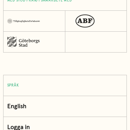
MED STÖD FRÅN/I SAMARBETE MED
SPRÅK
English
Logga in