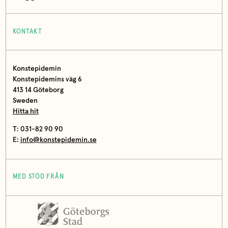
KONTAKT
Konstepidemin
Konstepidemins väg 6
413 14 Göteborg
Sweden
Hitta hit
T: 031-82 90 90
E:
info@konstepidemin.se
MED STÖD FRÅN