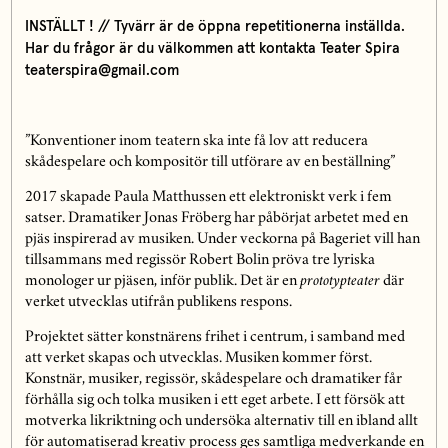
INSTÄLLT ! // Tyvärr är de öppna repetitionerna inställda.
Har du frågor är du välkommen att kontakta Teater Spira
teaterspira@gmail.com
”Konventioner inom teatern ska inte få lov att reducera
skådespelare och kompositör till utförare av en beställning”
2017 skapade Paula Matthussen ett elektroniskt verk i fem
satser. Dramatiker Jonas Fröberg har påbörjat arbetet med en
pjäs inspirerad av musiken. Under veckorna på Bageriet vill han
tillsammans med regissör Robert Bolin pröva tre lyriska
monologer ur pjäsen, inför publik. Det är en
prototypteater
där
verket utvecklas utifrån publikens respons.
Projektet sätter konstnärens frihet i centrum, i samband med
att verket skapas och utvecklas. Musiken kommer först.
Konstnär, musiker, regissör, skådespelare och dramatiker får
förhålla sig och tolka musiken i ett eget arbete. I ett försök att
motverka likriktning och undersöka alternativ till en ibland allt
för automatiserad kreativ process ges samtliga medverkande en