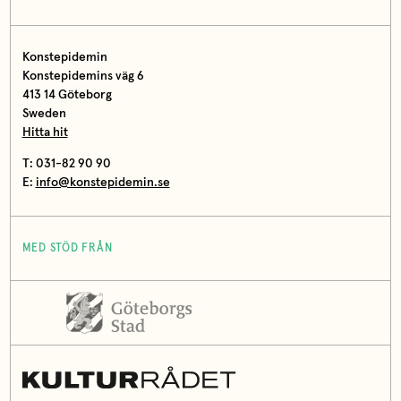
Konstepidemin
Konstepidemins väg 6
413 14 Göteborg
Sweden
Hitta hit
T: 031-82 90 90
E:
info@konstepidemin.se
MED STÖD FRÅN