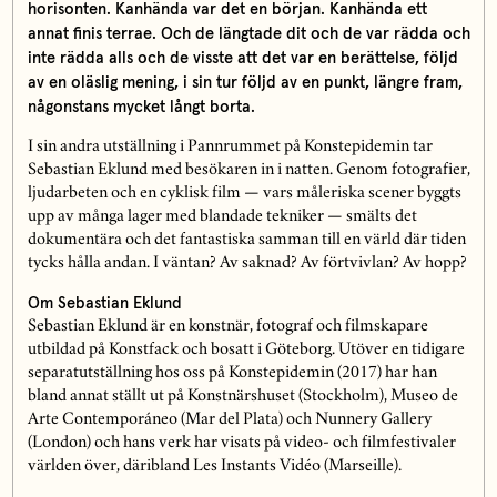
horisonten. Kanhända var det en början. Kanhända ett
annat finis terrae. Och de längtade dit och de var rädda och
inte rädda alls och de visste att det var en berättelse, följd
av en oläslig mening, i sin tur följd av en punkt, längre fram,
någonstans mycket långt borta.
I sin andra utställning i Pannrummet på Konstepidemin tar
Sebastian Eklund med besökaren in i natten. Genom fotografier,
ljudarbeten och en cyklisk film — vars måleriska scener byggts
upp av många lager med blandade tekniker — smälts det
dokumentära och det fantastiska samman till en värld där tiden
tycks hålla andan. I väntan? Av saknad? Av förtvivlan? Av hopp?
Om Sebastian Eklund
Sebastian Eklund är en konstnär, fotograf och filmskapare
utbildad på Konstfack och bosatt i Göteborg. Utöver en tidigare
separatutställning hos oss på Konstepidemin (2017) har han
bland annat ställt ut på Konstnärshuset (Stockholm), Museo de
Arte Contemporáneo (Mar del Plata) och Nunnery Gallery
(London) och hans verk har visats på video- och filmfestivaler
världen över, däribland Les Instants Vidéo (Marseille).