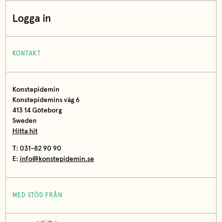
Logga in
KONTAKT
Konstepidemin
Konstepidemins väg 6
413 14 Göteborg
Sweden
Hitta hit
T: 031-82 90 90
E:
info@konstepidemin.se
MED STÖD FRÅN