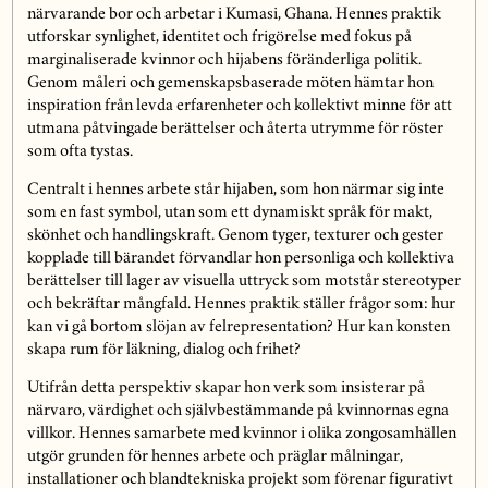
närvarande bor och arbetar i Kumasi, Ghana. Hennes praktik
utforskar synlighet, identitet och frigörelse med fokus på
marginaliserade kvinnor och hijabens föränderliga politik.
Genom måleri och gemenskapsbaserade möten hämtar hon
inspiration från levda erfarenheter och kollektivt minne för att
utmana påtvingade berättelser och återta utrymme för röster
som ofta tystas.
Centralt i hennes arbete står hijaben, som hon närmar sig inte
som en fast symbol, utan som ett dynamiskt språk för makt,
skönhet och handlingskraft. Genom tyger, texturer och gester
kopplade till bärandet förvandlar hon personliga och kollektiva
berättelser till lager av visuella uttryck som motstår stereotyper
och bekräftar mångfald. Hennes praktik ställer frågor som: hur
kan vi gå bortom slöjan av felrepresentation? Hur kan konsten
skapa rum för läkning, dialog och frihet?
Utifrån detta perspektiv skapar hon verk som insisterar på
närvaro, värdighet och självbestämmande på kvinnornas egna
villkor. Hennes samarbete med kvinnor i olika zongosamhällen
utgör grunden för hennes arbete och präglar målningar,
installationer och blandtekniska projekt som förenar figurativt