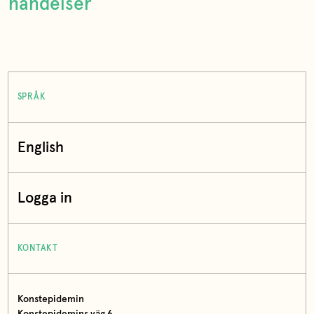
händelser
SPRÅK
English
Logga in
KONTAKT
Konstepidemin
Konstepidemins väg 6