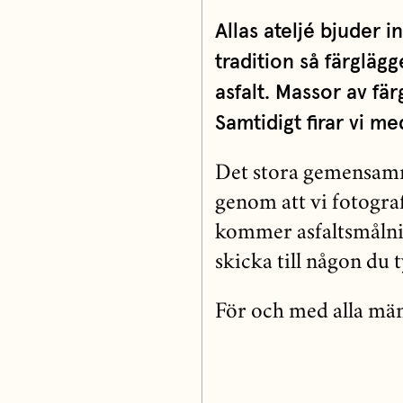
Allas ateljé bjuder i
tradition så färgläg
asfalt. Massor av fär
Samtidigt firar vi 
Det stora gemensam
genom att vi fotogr
kommer asfaltsmålni
skicka till någon du 
För och med alla männ