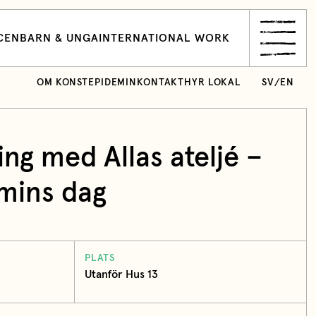
CEN
BARN & UNGA
INTERNATIONAL WORK
OM KONSTEPIDEMIN
KONTAKT
HYR LOKAL
SV
/
EN
ing med Allas ateljé –
mins dag
PLATS
Utanför Hus 13