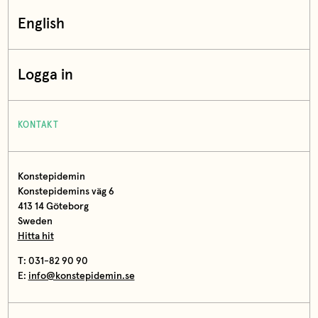
English
Logga in
KONTAKT
Konstepidemin
Konstepidemins väg 6
413 14 Göteborg
Sweden
Hitta hit
T: 031-82 90 90
E:
info@konstepidemin.se