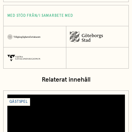
MED STÖD FRÅN/I SAMARBETE MED
Relaterat innehåll
GÄSTSPEL