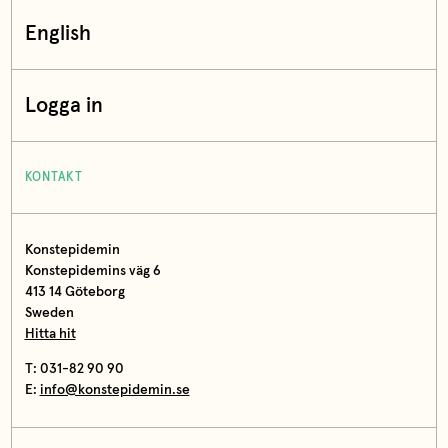
English
Logga in
KONTAKT
Konstepidemin
Konstepidemins väg 6
413 14 Göteborg
Sweden
Hitta hit
T: 031-82 90 90
E:
info@konstepidemin.se