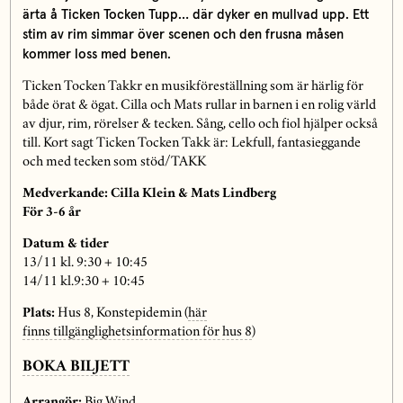
ärta å Ticken Tocken Tupp… där dyker en mullvad upp. Ett
stim av rim simmar över scenen och den frusna måsen
kommer loss med benen.
Ticken Tocken Takkr en musikföreställning som är härlig för
både örat & ögat. Cilla och Mats rullar in barnen i en rolig värld
av djur, rim, rörelser & tecken. Sång, cello och fiol hjälper också
till. Kort sagt Ticken Tocken Takk är: Lekfull, fantasieggande
och med tecken som stöd/TAKK
Medverkande: Cilla Klein & Mats Lindberg
För 3-6 år
Datum & tider
13/11 kl. 9:30 + 10:45
14/11 kl.9:30 + 10:45
Plats:
Hus 8, Konstepidemin (
här
finns tillgänglighetsinformation för hus 8
)
BOKA BILJETT
Arrangör:
Big Wind