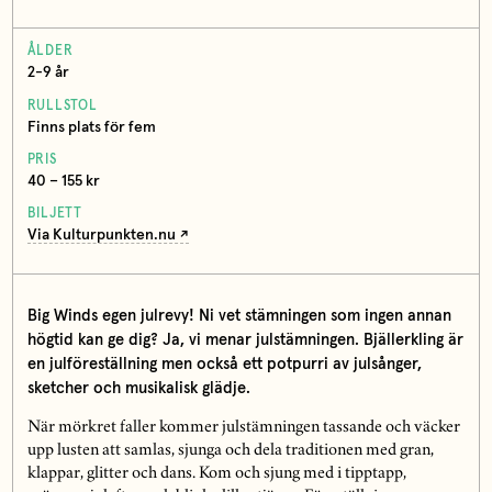
ÅLDER
2-9 år
RULLSTOL
Finns plats för fem
PRIS
40 – 155 kr
BILJETT
Via Kulturpunkten.nu
Big Winds egen julrevy! Ni vet stämningen som ingen annan
högtid kan ge dig? Ja, vi menar julstämningen. Bjällerkling är
en julföreställning men också ett potpurri av julsånger,
sketcher och musikalisk glädje.
När mörkret faller kommer julstämningen tassande och väcker
upp lusten att samlas, sjunga och dela traditionen med gran,
klappar, glitter och dans. Kom och sjung med i tipptapp,