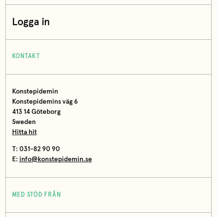
Logga in
KONTAKT
Konstepidemin
Konstepidemins väg 6
413 14 Göteborg
Sweden
Hitta hit
T: 031-82 90 90
E:
info@konstepidemin.se
MED STÖD FRÅN