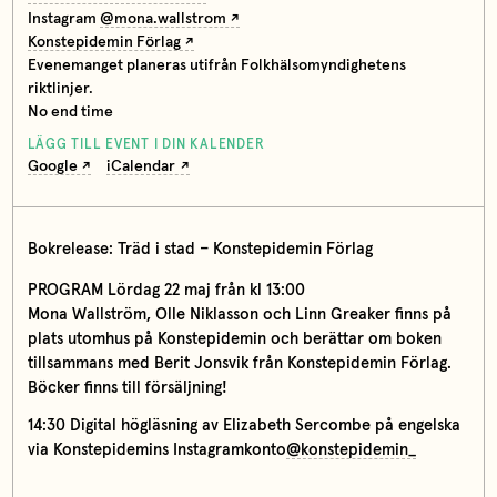
Instagram
@mona.wallstrom
Konstepidemin Förlag
Evenemanget planeras utifrån Folkhälsomyndighetens
riktlinjer.
No end time
LÄGG TILL EVENT I DIN KALENDER
Google
iCalendar
Bokrelease: Träd i stad – Konstepidemin Förlag
PROGRAM Lördag 22 maj från kl 13:00
Mona Wallström, Olle Niklasson och Linn Greaker finns på
plats utomhus på Konstepidemin och berättar om boken
tillsammans med Berit Jonsvik från Konstepidemin Förlag.
Böcker finns till försäljning!
14:30 Digital högläsning av Elizabeth Sercombe på engelska
via Konstepidemins Instagramkonto
@konstepidemin_