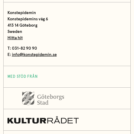
Konstepidemin
Konstepidemins väg 6
413 14 Göteborg
Sweden
Hitta hit
T: 031-82 90 90
E:
info@konstepidemin.se
MED STÖD FRÅN