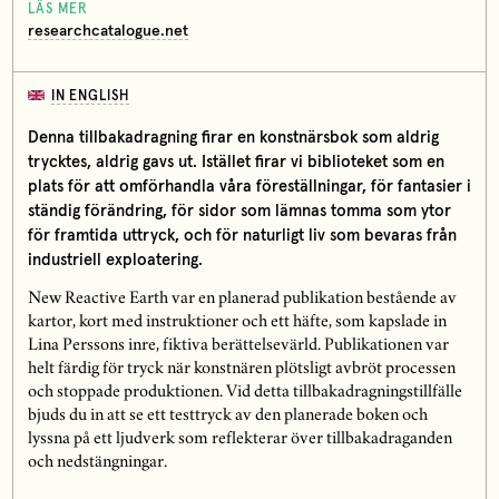
LÄS MER
researchcatalogue.net
IN ENGLISH
Denna tillbakadragning firar en konstnärsbok som aldrig
trycktes, aldrig gavs ut. Istället firar vi biblioteket som en
plats för att omförhandla våra föreställningar, för fantasier i
ständig förändring, för sidor som lämnas tomma som ytor
för framtida uttryck, och för naturligt liv som bevaras från
industriell exploatering.
New Reactive Earth var en planerad publikation bestående av
kartor, kort med instruktioner och ett häfte, som kapslade in
Lina Perssons inre, fiktiva berättelsevärld. Publikationen var
helt färdig för tryck när konstnären plötsligt avbröt processen
och stoppade produktionen. Vid detta tillbakadragningstillfälle
bjuds du in att se ett testtryck av den planerade boken och
lyssna på ett ljudverk som reflekterar över tillbakadraganden
och nedstängningar.