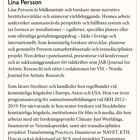
Lina Persson
Lina Persson är bildkonstnär och forskare inom narrativa
berättelsevärldar och animerat världsbyggande. Hennes arbete
undersöker sammanvävda perspektiv och hållbara system och
tar formen av installationer – i gallerier, specifika platser eller
som offentliga gestaltningsuppdrag – både i Sverige och
internationellt. Som konstnärlig forskare utvecklar, planerar
och genomför Persson samarbetsbaserade och transdisciplinära
projekt. Hon deltar i panelsamtal, presenterar vid konferenser
och är sakkunniggranskare för tidskrifter som JAR (Journal for
Artistic Research) och sitter i redaktionen för VIS – Nordic
Journal for Artistic Research.
Som lärare föreläser och handleder hon regelbundet vid
konstnärliga högskolor i Europa, Asien och USA. Hon var även
programansvarig för animationsutbildningen vid SKH 2012–
2019. För närvarande är hon senior forskare vid Stockholms
konstnärliga högskola, institutionen för film och media, där hon
arbetar med sitt forskningsprojekt Climate-Just Worldings,
finansierat av Vetenskapsrådet, samt det transdisciplinära
projektet Transforming Practices, finansierat av NAVET, KTH.
Hon är också doktorand på 50 % med projektet Transtopian