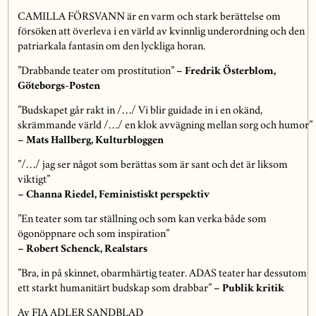
CAMILLA FÖRSVANN är en varm och stark berättelse om
försöken att överleva i en värld av kvinnlig underordning och den
patriarkala fantasin om den lyckliga horan.
”Drabbande teater om prostitution”
–
Fredrik Österblom,
Göteborgs-Posten
”Budskapet går rakt in /…/ Vi blir guidade in i en okänd,
skrämmande värld /…/ en klok avvägning mellan sorg och humor”
–
Mats Hallberg, Kulturbloggen
”/…/ jag ser något som berättas som är sant och det är liksom
viktigt”
–
Channa Riedel, Feministiskt perspektiv
”En teater som tar ställning och som kan verka både som
ögonöppnare och som inspiration”
–
Robert Schenck, Realstars
”Bra, in på skinnet, obarmhärtig teater. ADAS teater har dessutom
ett starkt humanitärt budskap som drabbar”
–
Publik kritik
Av FIA ADLER SANDBLAD