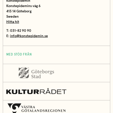
Konstepidemin
Konstepidemins väg 6
413 14 Göteborg
Sweden
Hitta hit
T: 031-82 90 90
E:
info@konstepidemin.se
MED STÖD FRÅN