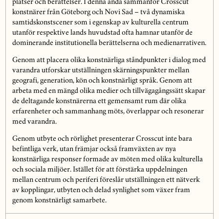
platser och berättelser. I denna anda sammanför Crosscut
konstnärer från Göteborg och Novi Sad – två dynamiska
samtidskonstscener som i egenskap av kulturella centrum
utanför respektive lands huvudstad ofta hamnar utanför de
dominerande institutionella berättelserna och medienarrativen.
Genom att placera olika konstnärliga ståndpunkter i dialog med
varandra utforskar utställningen skärningspunkter mellan
geografi, generation, kön och konstnärligt språk. Genom att
arbeta med en mängd olika medier och tillvägagångssätt skapar
de deltagande konstnärerna ett gemensamt rum där olika
erfarenheter och sammanhang möts, överlappar och resonerar
med varandra.
Genom utbyte och rörlighet presenterar Crosscut inte bara
befintliga verk, utan främjar också framväxten av nya
konstnärliga responser formade av möten med olika kulturella
och sociala miljöer. Istället för att förstärka uppdelningen
mellan centrum och periferi föreslår utställningen ett nätverk
av kopplingar, utbyten och delad synlighet som växer fram
genom konstnärligt samarbete.