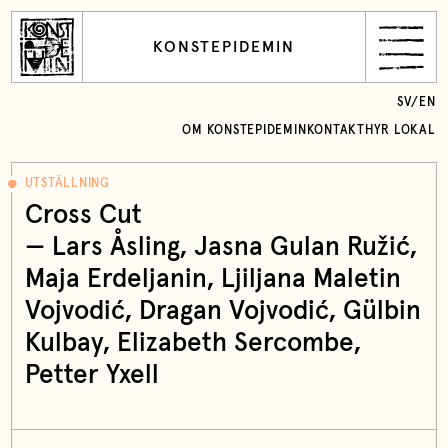
KONSTEPIDEMIN
SV
/
EN
OM KONSTEPIDEMIN
KONTAKT
HYR LOKAL
UTSTÄLLNING
Cross Cut
—
Lars Åsling
, Jasna Gulan Ružić,
Maja Erdeljanin, Ljiljana Maletin
Vojvodić, Dragan Vojvodić, Gülbin
Kulbay, Elizabeth Sercombe,
Petter Yxell