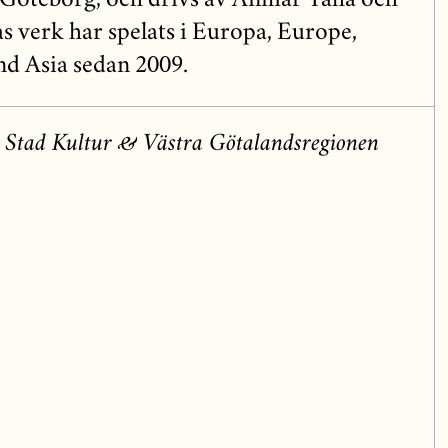
i Göteborg, och drivs av Anmar Taha och
s verk har spelats i Europa, Europe,
d Asia sedan 2009.
 Stad Kultur & Västra Götalandsregionen