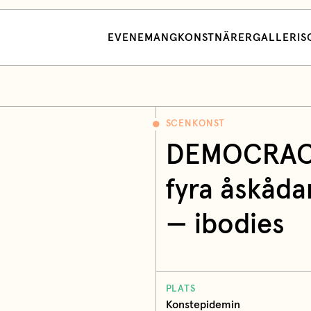
EVENEMANG
KONSTNÄRER
GALLERI
S
SCENKONST
DEMOCRACY 
fyra åskåda
— ibodies
PLATS
Konstepidemin