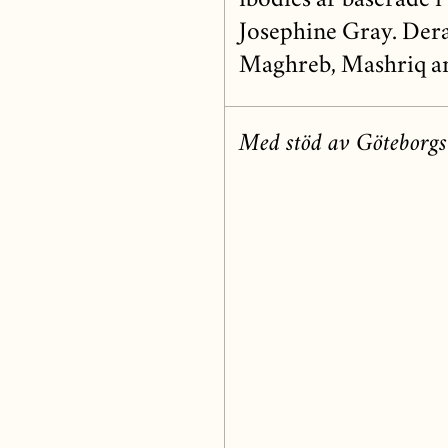
ibodies är baserade 
Josephine Gray. Dera
Maghreb, Mashriq an
Med stöd av Göteborgs