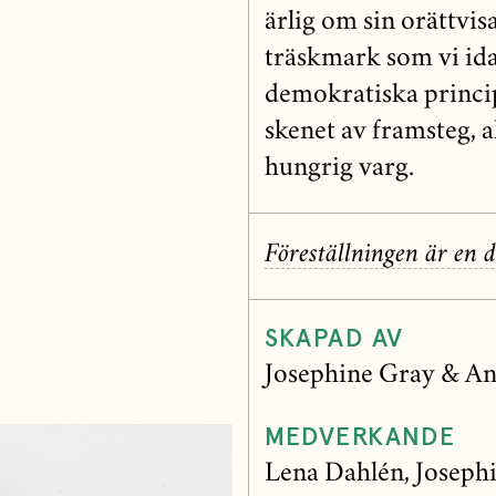
ärlig om sin orättvi
träskmark som vi id
demokratiska princip
skenet av framsteg, a
hungrig varg.
Föreställningen är en d
SKAPAD AV
Josephine Gray & A
MEDVERKANDE
Lena Dahlén, Joseph