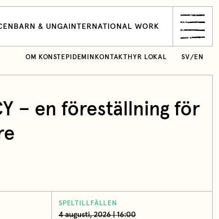
CEN
BARN & UNGA
INTERNATIONAL WORK
OM KONSTEPIDEMIN
KONTAKT
HYR LOKAL
SV
/
EN
– en föreställning för
re
SPELTILLFÄLLEN
4 augusti, 2026 | 16:00