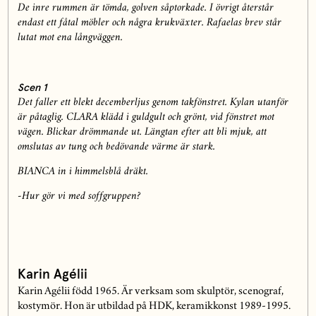
De inre rummen är tömda, golven såptorkade. I övrigt återstår
endast ett fåtal
möbler och några krukväxter. Rafaelas brev står
lutat mot ena långväggen.
Scen 1
Det faller ett blekt decemberljus genom takfönstret. Kylan utanför
är påtaglig.
CLARA klädd i guldgult och grönt, vid fönstret mot
vägen. Blickar drömmande ut.
Längtan efter att bli mjuk, att
omslutas av tung och bedövande värme är stark.
BIANCA in i himmelsblå dräkt.
-Hur gör vi med soffgruppen?
Karin Agélii
Karin Agélii född 1965. Är verksam som skulptör, scenograf,
kostymör. Hon är utbildad på HDK, keramikkonst 1989-1995.