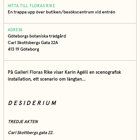
HITTA TILL FLORAS RIKE
En trappa upp över butiken/besökscentrum vid entrén
ADRESS
Göteborgs botaniska trädgård
Carl Skottsbergs Gata 22A
413 19 Göteborg
På Galleri Floras Rike visar Karin Agélii en scenografisk
installation, ett scenario om längtan…
D E S I D E R I U M
TREDJE AKTEN
Carl Skottbergs gata 22.