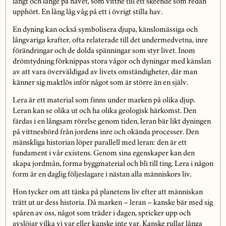
långt och länge på havet, som vittne till ett skeende som redan
upphört. En lång låg våg på ett i övrigt stilla hav.
En dyning kan också symbolisera djupa, känslomässiga och
långvariga krafter, ofta relaterade till det undermedvetna, inre
förändringar och de dolda spänningar som styr livet. Inom
drömtydning förknippas stora vågor och dyningar med känslan
av att vara överväldigad av livets omständigheter, där man
känner sig maktlös inför något som är större än en själv.
Lera är ett material som finns under marken på olika djup.
Leran kan se olika ut och ha olika geologisk härkomst. Den
färdas i en långsam rörelse genom tiden, leran bär likt dyningen
på vittnesbörd från jordens inre och okända processer. Den
mänskliga historian löper parallell med leran: den är ett
fundament i vår existens. Genom sina egenskaper kan den
skapa jordmån, forma byggmaterial och bli till ting. Lera i någon
form är en daglig följeslagare i nästan alla människors liv.
Hon tycker om att tänka på planetens liv efter att människan
trätt ut ur dess historia. Då marken – leran – kanske bär med sig
spåren av oss, något som träder i dagen, spricker upp och
avslöjar vilka vi var eller kanske inte var. Kanske rullar långa