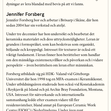
dyningar av lera blandad med bevis på att vi fanns.
Jennifer Forsberg
Jennifer Forsberg bor och arbetar i Brösarp i Skåne, där hon
sedan 2004 har sin verkstad och ateljé.
Under tre decennier har hon undersökt och bearbetat det
keramiska materialet och dess uttrycksmöjligheter. Leran är
grunden i formspråket, som kan beskrivas som organiskt,
böljande och kroppsligt. Intresset för texturer är också ett
viktigt fundament. I leran finner hon berättelser som handlar
om den mänskliga existensen,villkor och påverkan och i vidare
perspektiv – även berättelsen om leran efter människan.
Forsberg utbildade sig på HDK- Valand vid Göteborgs
Universitet där hon 1998 tog en MFA-examen i Keramikkonst.
Under utbildningsåren studerade hon också vid Konstakademin
i Reykjavik på Island och på Archie Bray Foundation, Montana,
USA. Intresset för nätverkande och internationella
sammanhang ledde efter examen vidare till fler
residensvistelser, bland annat på European Ceramic Work
Centre (EKWC) i Nederländerna. Under åren runt