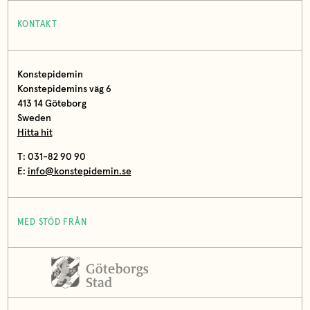
KONTAKT
Konstepidemin
Konstepidemins väg 6
413 14 Göteborg
Sweden
Hitta hit
T: 031-82 90 90
E:
info@konstepidemin.se
MED STÖD FRÅN