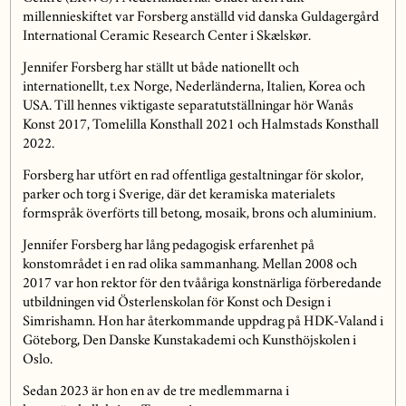
millennieskiftet var Forsberg anställd vid danska Guldagergård
International Ceramic Research Center i Skælskør.
Jennifer Forsberg har ställt ut både nationellt och
internationellt, t.ex Norge, Nederländerna, Italien, Korea och
USA. Till hennes viktigaste separatutställningar hör Wanås
Konst 2017, Tomelilla Konsthall 2021 och Halmstads Konsthall
2022.
Forsberg har utfört en rad offentliga gestaltningar för skolor,
parker och torg i Sverige, där det keramiska materialets
formspråk överförts till betong, mosaik, brons och aluminium.
Jennifer Forsberg har lång pedagogisk erfarenhet på
konstområdet i en rad olika sammanhang. Mellan 2008 och
2017 var hon rektor för den tvååriga konstnärliga förberedande
utbildningen vid Österlenskolan för Konst och Design i
Simrishamn. Hon har återkommande uppdrag på HDK-Valand i
Göteborg, Den Danske Kunstakademi och Kunsthöjskolen i
Oslo.
Sedan 2023 är hon en av de tre medlemmarna i